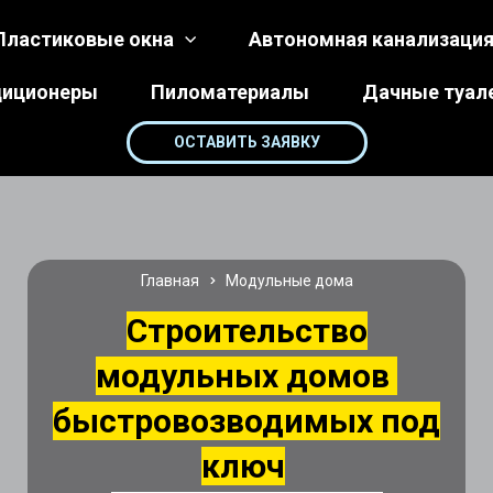
Пластиковые окна
Автономная канализаци
диционеры
Пиломатериалы
Дачные туал
ОСТАВИТЬ ЗАЯВКУ
Главная
Модульные дома
Строительство
модульных домов
быстровозводимых под
ключ