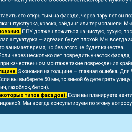
тавить его открытым на фасаде, через пару лет он по
лка
: штукатурка, краска, сайдинг или термопанели. М
нования.
ППУ должен ложиться на чистую, сухую, про
лая штукатурка — адгезия будет плохой. Мы всегда з
 занимает время, но без этого не будет качества.
Если через несколько лет повредить участок фасада,
о, при качественном монтаже такие повреждения край
олщине.
Экономия на толщине — главная ошибка. Для
 Если вы выберете 50 мм, то зимой будете греть улиц
ч, газоблок, бетон).
екоторых типов фасадов).
Е
сли вы планируете вент
ицовкой. Мы всегда консультируем по этому вопросу