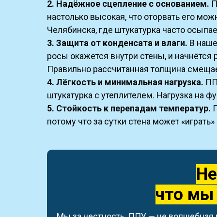
2. Надёжное сцепление с основанием.
П
настолько высокая, что оторвать его мож
Челябинска, где штукатурка часто осыпае
3. Защита от конденсата и влаги.
В наше
росы окажется внутри стены, и начнётся 
Правильно рассчитанная толщина смещает
4. Лёгкость и минимальная нагрузка.
ППУ
штукатурка с утеплителем. Нагрузка на ф
5. Стойкость к перепадам температур.
П
потому что за сутки стена может «играть
Не
что мы
Мы за честность. ППУ — не волшебная п