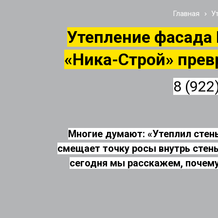
Главная
У
Утепление фасада 
«Ника-Строй» прев
8 (922
Многие думают: «Утеплил стены
смещает точку росы внутрь стены
сегодня мы расскажем, почему