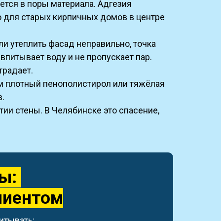
тся в поры материала. Адгезия
но для старых кирпичных домов в центре
и утеплить фасад неправильно, точка
впитывает воду и не пропускает пар.
традает.
чем плотный пенополистирол или тяжёлая
в.
ии стены. В Челябинске это спасение,
сы:
лиентом
итывать: