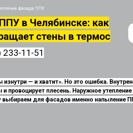
тепление фвсвдв ППУ
ППУ в Челябинске: как
ращает стены в термос
) 233-11-51
 изнутри — и хватит». Но это ошибка. Внутре
 и провоцирует плесень. Наружное утепление
 выбираем для фасадов именно напыление ППУ