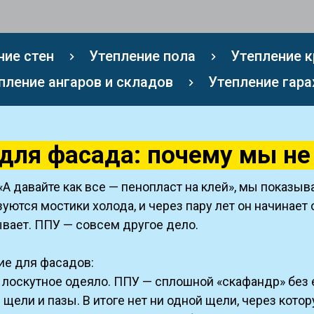
ние стен
Утепление пола
Утепление 
пление ангаров и складов
Утепление гар
ля фасада: почему мы не
 «А давайте как все — пенопласт на клей», мы показ
уются мостики холода, и через пару лет он начинает
рывает. ППУ — совсем другое дело.
ие для фасадов:
 лоскутное одеяло. ППУ — сплошной «скафандр» без 
 щели и пазы. В итоге нет ни одной щели, через кото