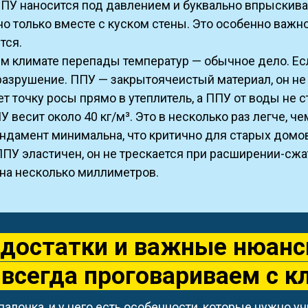
ПУ наносится под давлением и буквально впрыскивае
но только вместе с куском стены. Это особенно важ
тся.
м климате перепады температур — обычное дело. Есл
разрушение. ППУ — закрытоячеистый материал, он не 
 точку росы прямо в утеплитель, а ППУ от воды не с
 весит около 40 кг/м³. Это в несколько раз легче, 
ундамент минимальна, что критично для старых домо
ПУ эластичен, он не трескается при расширении-сжат
» на несколько миллиметров.
достатки и важные нюан
 всегда проговариваем с к
алочка, и у него есть особенности, которые нужно уч