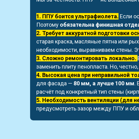
1. ППУ боится ультрафиолета.
Если ос
Поэтому
обязательна финишная отде
2. Требует аккуратной подготовки ос
старая краска, масляные пятна или рых
необходимости, выравниваем стены. Это
3. Сложно ремонтировать локально.
заменить плиту пенопласта. Но, честн
4. Высокая цена при неправильной т
для фасада —
80 мм, а лучше 100 мм
.
расчёт под конкретный тип стены (кирпи
5. Необходимость вентиляции (для н
предусмотреть зазор между ППУ и обл