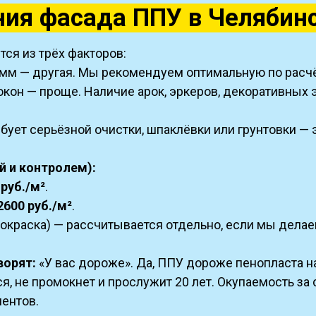
ния фасада ППУ в Челябинс
ся из трёх факторов:
 мм — другая. Мы рекомендуем оптимальную по расчё
окон — проще. Наличие арок, эркеров, декоративных
ебует серьёзной очистки, шпаклёвки или грунтовки —
й и контролем):
 руб./м²
.
2600 руб./м²
.
покраска) — рассчитывается отдельно, если мы делае
ворят:
«У вас дороже». Да, ППУ дороже пенопласта н
я, не промокнет и прослужит 20 лет. Окупаемость за
ентов.