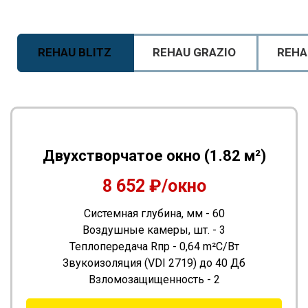
REHAU BLITZ
REHAU GRAZIO
REHA
Двухстворчатое окно (1.82 м²)
8 652 ₽/окно
Системная глубина, мм - 60
Воздушные камеры, шт. - 3
Теплопередача Rпр - 0,64 m²С/Вт
Звукоизоляция (VDI 2719) до 40 Дб
Взломозащищенность - 2