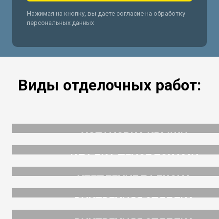
Нажимая на кнопку, вы даете согласие на обработку
персональных данных
Виды отделочных работ:
УСТАНОВКА КРЫШИ
от 500 рублей
КЛАДКА ПЕНОБЛОКАМИ
от 450 руб/м2
УТЕПЛЕНИЕ БАЛКОНА
от 600 руб/м2
ВНУТРЕННЯЯ ОТДЕЛКА
от 600 руб/м2