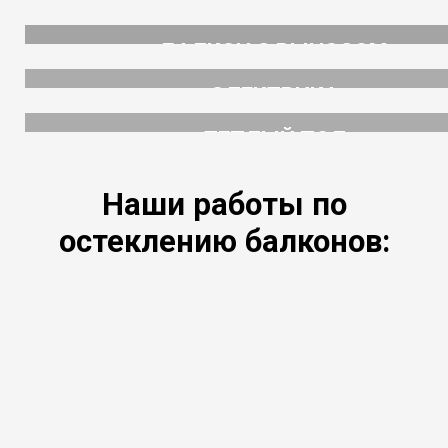
ВНУТРЕННЯЯ ОТДЕЛКА
от 600 руб/м2
БАЛКОН С ВЫНОСОМ
от 300 рублей
ЭЛЕКТРИКА
от 400 рублей
ТЕПЛЫЙ ПОЛ
цена от 500 рублей
Наши работы по
остеклению балконов: