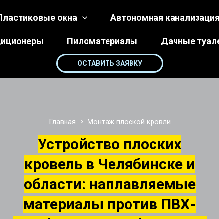
Пластиковые окна
Автономная канализаци
диционеры
Пиломатериалы
Дачные туал
ОСТАВИТЬ ЗАЯВКУ
Главная
Монтаж плоской кровли
Устройство плоских
кровель в Челябинске и
области: наплавляемые
материалы против ПВХ-