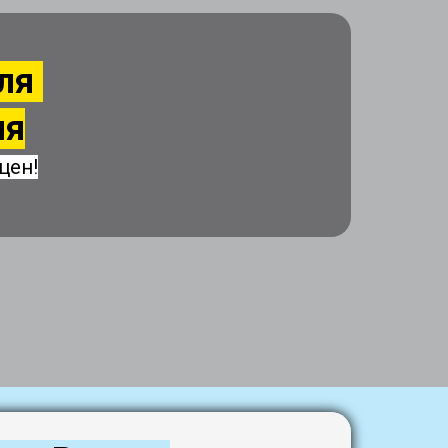
для
ия
цен!