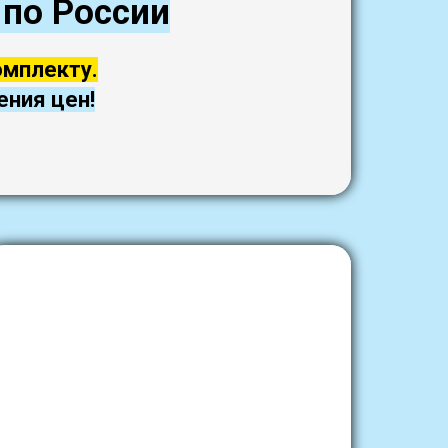
 по России
омплекту.
ения цен!