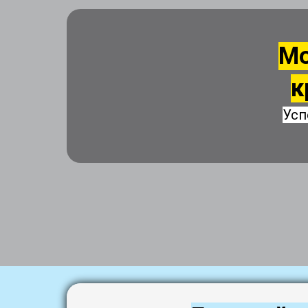
Мо
к
Усп