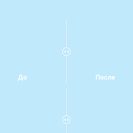
До
После