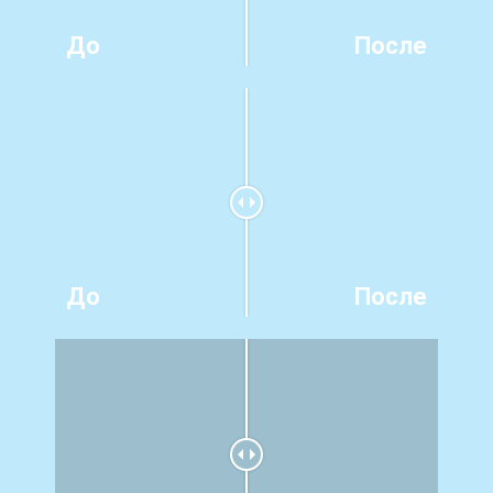
До
После
До
После