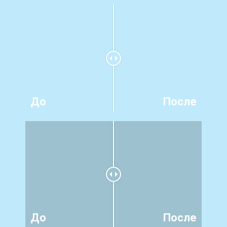
До
После
До
После