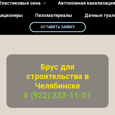
Пластиковые окна
Автономная канализаци
диционеры
Пиломатериалы
Дачные туал
ОСТАВИТЬ ЗАЯВКУ
Брус для
строительства в
Челябинске
8 (922) 233-11-51